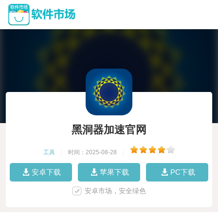
黑洞器加速官网
工具
|
时间：2025-08-28
|
安卓下载
苹果下载
PC下载
安卓市场，安全绿色