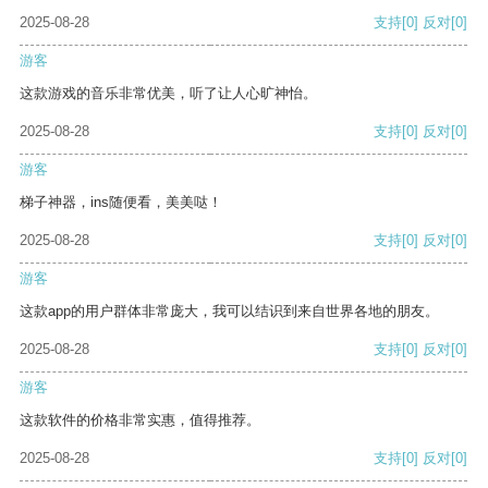
2025-08-28
支持
[0]
反对
[0]
游客
这款游戏的音乐非常优美，听了让人心旷神怡。
2025-08-28
支持
[0]
反对
[0]
游客
梯子神器，ins随便看，美美哒！
2025-08-28
支持
[0]
反对
[0]
游客
这款app的用户群体非常庞大，我可以结识到来自世界各地的朋友。
2025-08-28
支持
[0]
反对
[0]
游客
这款软件的价格非常实惠，值得推荐。
2025-08-28
支持
[0]
反对
[0]