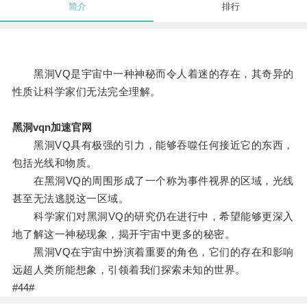
简介
排行
黑洞VQ是宇宙中一种神秘而令人着迷的存在，其奇异的
性质让科学家们无法完全理解。
黑洞vqn加速官网
黑洞VQ具有极强的引力，能够吞噬任何接近它的东西，
包括光线和物质。
在黑洞VQ的周围形成了一个称为事件视界的区域，光线
甚至无法逃脱这一区域。
科学家们对黑洞VQ的研究仍在进行中，希望能够更深入
地了解这一神秘现象，揭开宇宙中更多的秘密。
黑洞VQ在宇宙中扮演着重要的角色，它们的存在和影响
远超人类所能想象，引领着我们探索未知的世界。
#44#