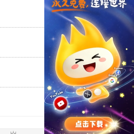
支持
[0]
反对
[0]
支持
[0]
反对
[0]
支持
[0]
反对
[0]