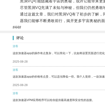
黑洞VQ可能隐藏着宇宙的奥秘，或许它能带来更
尽管黑洞VQ充满了未知与神秘，但我们仍然勇敢地
通过这篇文章，我们对黑洞VQ有了初步的了解，同
愿我们能够不断勇敢前行，揭开更多宇宙奥秘的面
#44#
评论
游客
这款加速器app的操作有点复杂，可以简化一下，比如将设置页面进行优化
2025-08-28
游客
这款加速器app的价格有点贵，可以适当降低一些。我个人觉得，一款加速
2025-08-28
游客
这款加速器VPM应用程序可以给你提供最高速度和安全性的连接。