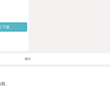
PC下载
排行
逃脱。