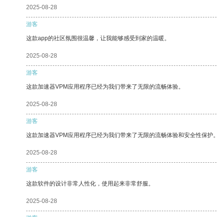
2025-08-28
游客
这款app的社区氛围很温馨，让我能够感受到家的温暖。
2025-08-28
游客
这款加速器VPM应用程序已经为我们带来了无限的流畅体验。
2025-08-28
游客
这款加速器VPM应用程序已经为我们带来了无限的流畅体验和安全性保护
2025-08-28
游客
这款软件的设计非常人性化，使用起来非常舒服。
2025-08-28