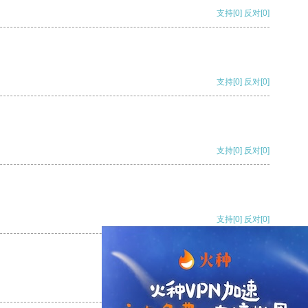
支持
[0]
反对
[0]
支持
[0]
反对
[0]
支持
[0]
反对
[0]
支持
[0]
反对
[0]
支持
[0]
反对
[0]