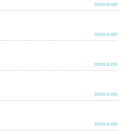
支持
[0]
反对
[0]
支持
[0]
反对
[0]
支持
[0]
反对
[0]
支持
[0]
反对
[0]
支持
[0]
反对
[0]